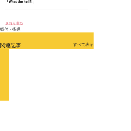
「What the hell?!」
さおり凜ね
振付・指導
関連記事
すべて表示